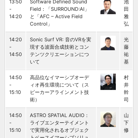
13:50
Software Defined Sound
池
-
Field：「SURROUND:AI」
田
14:20
と「AFC – Active Field
雅
Control」
弘
14:20
Sonic Surf VR: 音のVRを実
光
-
現する波面合成技術とコン
藤
14:50
テンツクリエーションにつ
祐
いて
基
14:50
高品位なイマーシブオーデ
村
-
ィオ再生環境について（ス
井
15:10
ピーカーアラインメント技
幹
術）
司
14:50
ASTRO SPATIAL AUDIO：
山
-
ライブエンターテイメント
下
15:10
で実用化されるオブジェク
修
トベースイマーシブソリュ