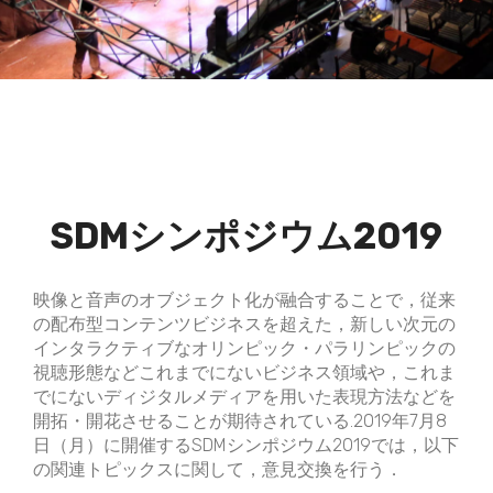
SDMシンポジウム2019
映像と音声のオブジェクト化が融合することで，従来
の配布型コンテンツビジネスを超えた，新しい次元の
インタラクティブなオリンピック・パラリンピックの
視聴形態などこれまでにないビジネス領域や，これま
でにないディジタルメディアを用いた表現方法などを
開拓・開花させることが期待されている.2019年7月8
日（月）に開催するSDMシンポジウム2019では，以下
の関連トピックスに関して，意見交換を行う．